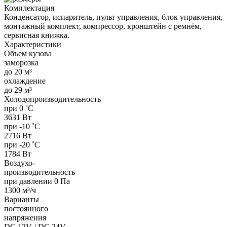
Комплектация
Конденсатор, испаритель, пульт управления, блок управления,
монтажный комплект, компрессор, кронштейн с ремнём,
сервисная книжка.
Характеристики
Объем кузова
заморозка
до 20 м³
охлаждение
до 29 м³
Холодопроизводительность
при 0 ˚С
3631 Вт
при -10 ˚С
2716 Вт
при -20 ˚С
1784 Вт
Воздухо-
производительность
при давлении 0 Па
1300 м³/ч
Варианты
постоянного
напряжения
DC 12V / DC 24V