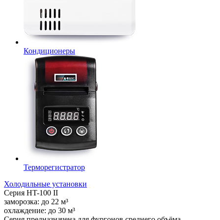
Кондиционеры
Терморегистратор
Холодильные установки
Серия
HT-100 II
заморозка:
до
22
м³
охлаждение:
до
30
м³
Серия предназначена для фургонов среднего объёма.